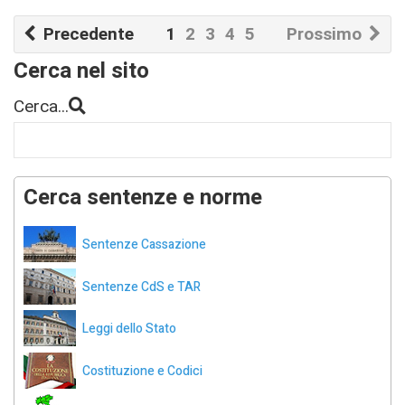
Precedente
1
2
3
4
5
Prossimo
Cerca nel sito
Cerca...
Cerca sentenze e norme
Sentenze Cassazione
Sentenze CdS e TAR
Leggi dello Stato
Costituzione e Codici