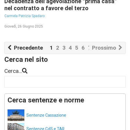
Decadenza dell’agevolazione “prima casa”
nel contratto a favore del terzo
Carmela Patrizia Spadaro
Giovedì, 26 Giugno 2025
Precedente
1
2
3
4
5
6
7
Prossimo
8
9
10
Cerca nel sito
Cerca...
Cerca sentenze e norme
Sentenze Cassazione
Sentenze CdS e TAR