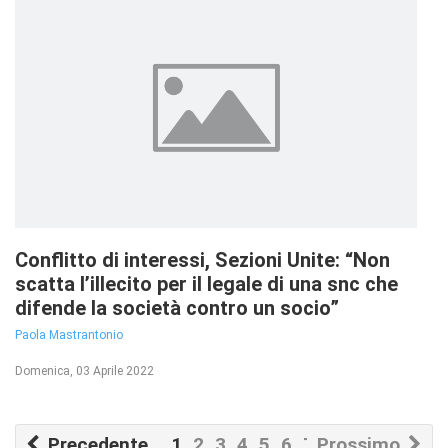
Conflitto di interessi, Sezioni Unite: “Non
scatta l’illecito per il legale di una snc che
difende la società contro un socio”
Paola Mastrantonio
Domenica, 03 Aprile 2022
Precedente
1
2
3
4
5
6
7
Prossimo
8
9
10