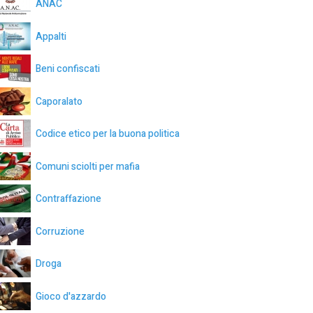
ANAC
Appalti
Beni confiscati
Caporalato
Codice etico per la buona politica
Comuni sciolti per mafia
Contraffazione
Corruzione
Droga
Gioco d'azzardo