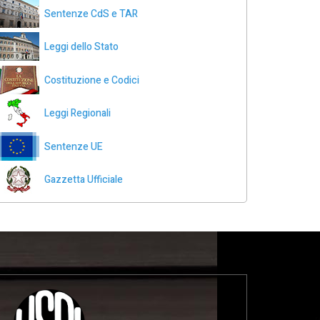
Sentenze CdS e TAR
Leggi dello Stato
Costituzione e Codici
Leggi Regionali
Sentenze UE
Gazzetta Ufficiale