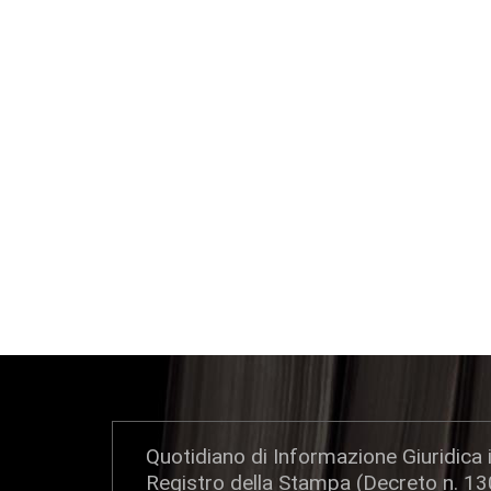
Quotidiano di Informazione Giuridica i
Registro della Stampa (Decreto n. 1