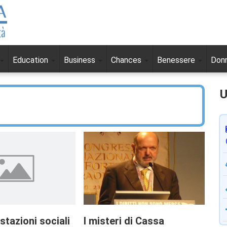
Education
Business
Chances
Benessere
Don
U
stazioni sociali
I misteri di Cassa