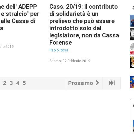
ne dell' ADEPP
Cass. 20/19: il contributo
 e stralcio" per
di solidarietà è un
i alle Casse di
prelievo che può essere
za
introdotto solo dal
legislatore, non da Cassa
Forense
raio 2019
Paolo Rosa
Sabato, 02 Febbraio 2019
2
3
4
5
Prossimo