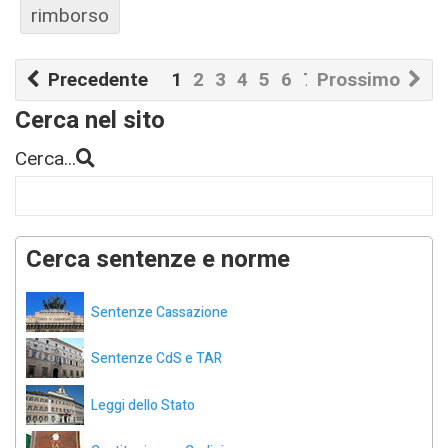
rimborso
Precedente
1
2
3
4
5
6
7
Prossimo
8
9
10
Cerca nel sito
Cerca...
Cerca sentenze e norme
Sentenze Cassazione
Sentenze CdS e TAR
Leggi dello Stato