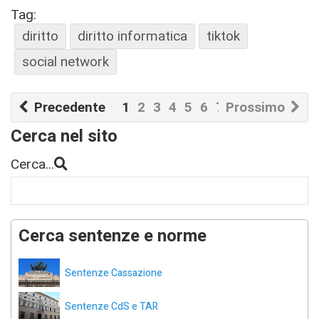
Tag:
diritto
diritto informatica
tiktok
social network
Precedente
1
2
3
4
5
6
7
Prossimo
8
9
10
Cerca nel sito
Cerca...
Cerca sentenze e norme
Sentenze Cassazione
Sentenze CdS e TAR