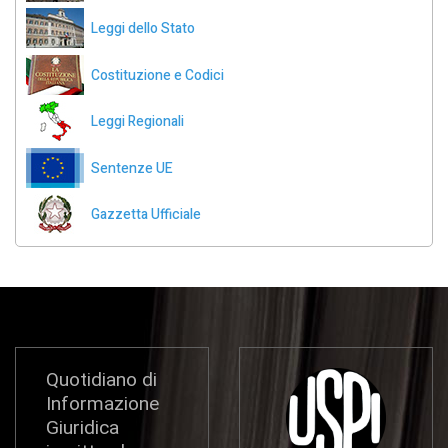
Leggi dello Stato
Costituzione e Codici
Leggi Regionali
Sentenze UE
Gazzetta Ufficiale
Quotidiano di
Informazione
Giuridica