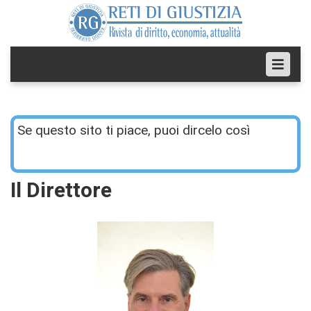
Se questo sito ti piace, puoi dircelo così
Il Direttore