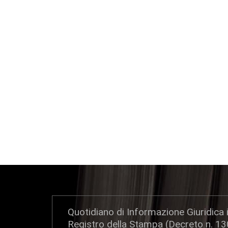
Quotidiano di Informazione Giuridica i
Registro della Stampa (Decreto n. 1