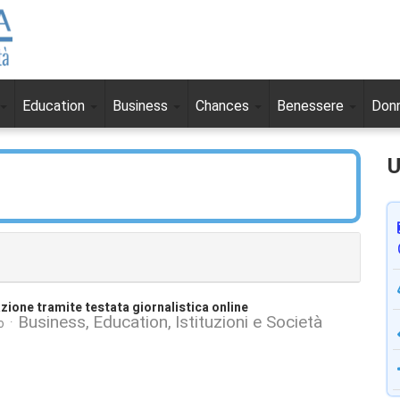
Education
Business
Chances
Benessere
Don
U
azione tramite testata giornalistica online
Business
Education
Istituzioni e Società
o