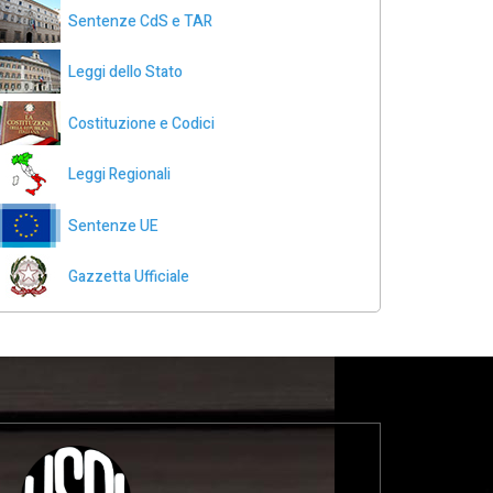
Sentenze CdS e TAR
Leggi dello Stato
Costituzione e Codici
Leggi Regionali
Sentenze UE
Gazzetta Ufficiale