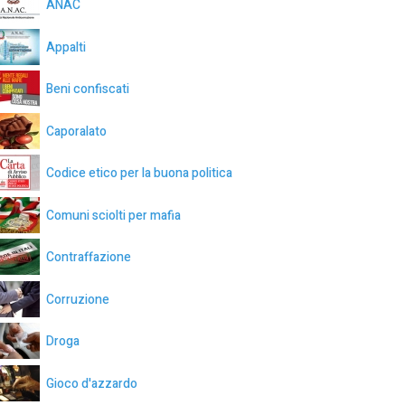
ANAC
Appalti
Beni confiscati
Caporalato
Codice etico per la buona politica
Comuni sciolti per mafia
Contraffazione
Corruzione
Droga
Gioco d'azzardo