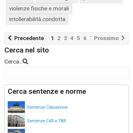
violenze fisiche e morali
intollerabilità condotta
Precedente
1
2
3
4
5
6
7
Prossimo
8
9
10
Cerca nel sito
Cerca...
Cerca sentenze e norme
Sentenze Cassazione
Sentenze CdS e TAR