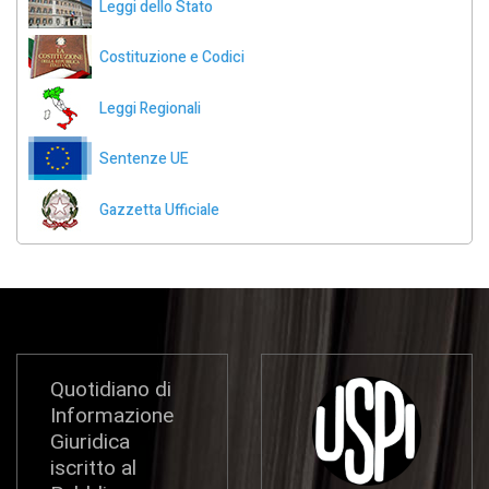
Leggi dello Stato
Costituzione e Codici
Leggi Regionali
Sentenze UE
Gazzetta Ufficiale
Quotidiano di
Informazione
Giuridica
iscritto al