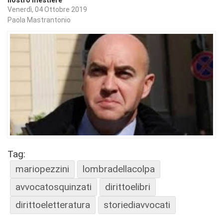
nostro mestiere
Venerdì, 04 Ottobre 2019
Paola Mastrantonio
Tag:
mariopezzini
lombradellacolpa
avvocatosquinzati
dirittoelibri
dirittoeletteratura
storiediavvocati