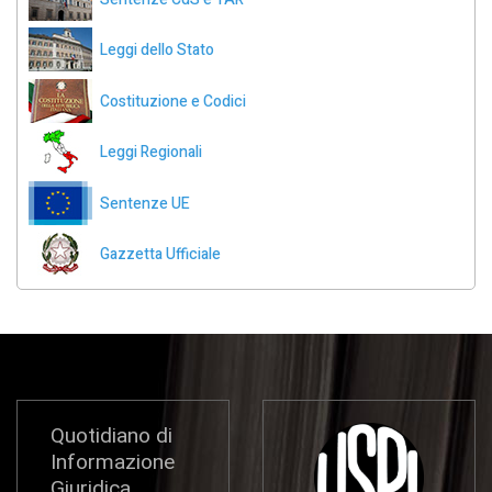
Leggi dello Stato
Costituzione e Codici
Leggi Regionali
Sentenze UE
Gazzetta Ufficiale
Quotidiano di
Informazione
Giuridica