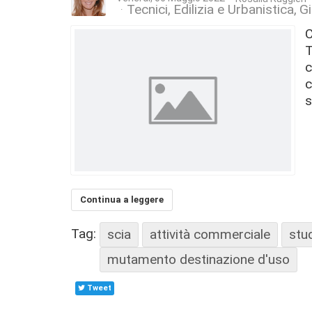
Tecnici
Edilizia e Urbanistica
G
C
T
c
c
s
Continua a leggere
Tag:
scia
attività commerciale
stu
mutamento destinazione d'uso
Tweet