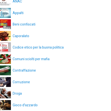
ANAC
Appalti
Beni confiscati
Caporalato
Codice etico per la buona politica
Comuni sciolti per mafia
Contraffazione
Corruzione
Droga
Gioco d'azzardo