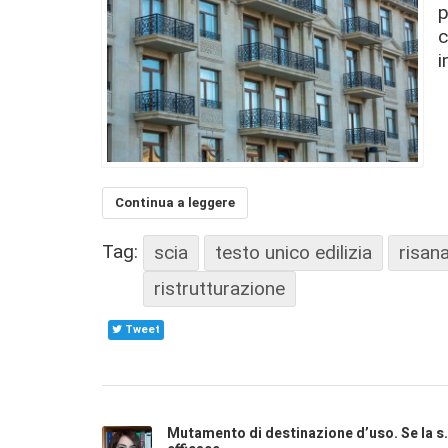
p
c
i
Continua a leggere
Tag:
scia
testo unico edilizia
risan
ristrutturazione
Tweet
Mutamento di destinazione d’uso. Se la s.c.