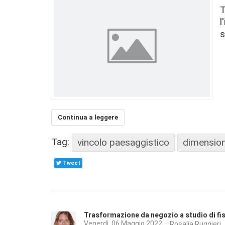
T
l
s
Continua a leggere
Tag:
vincolo paesaggistico
dimension
Tweet
Trasformazione da negozio a studio di fisio
Venerdì, 06 Maggio 2022
Rosalia Ruggieri