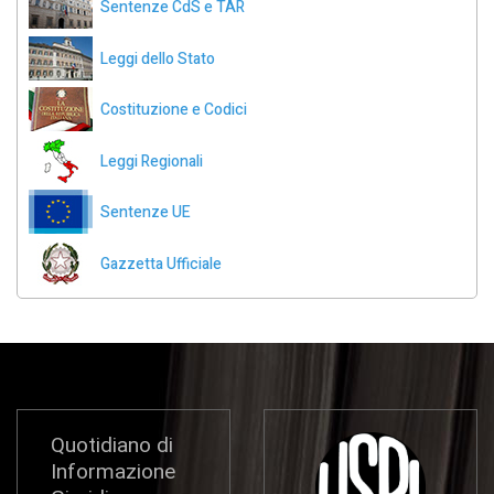
Sentenze CdS e TAR
Leggi dello Stato
Costituzione e Codici
Leggi Regionali
Sentenze UE
Gazzetta Ufficiale
Quotidiano di
Informazione