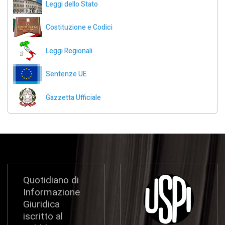
Leggi dello Stato
Costituzione e Codici
Leggi Regionali
Sentenze UE
Gazzetta Ufficiale
Quotidiano di
Informazione
Giuridica
iscritto al