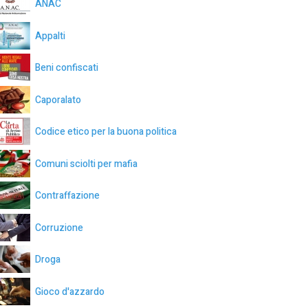
ANAC
Appalti
Beni confiscati
Caporalato
Codice etico per la buona politica
Comuni sciolti per mafia
Contraffazione
Corruzione
Droga
Gioco d'azzardo