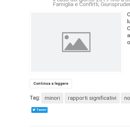
Famiglia e Conflitti
Giurisprude
C
l
C
a
o
Continua a leggere
Tag:
minori
rapporti significativi
no
Tweet