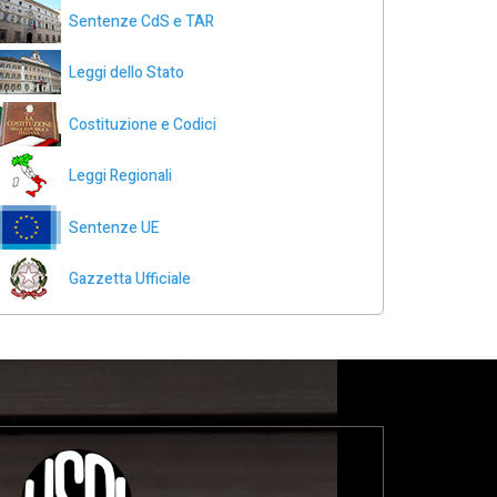
Sentenze CdS e TAR
Leggi dello Stato
Costituzione e Codici
Leggi Regionali
Sentenze UE
Gazzetta Ufficiale