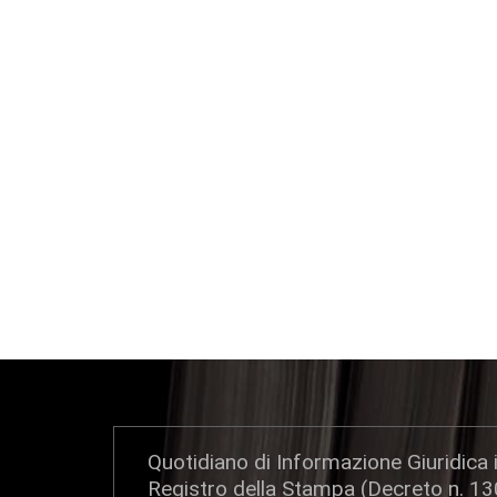
Quotidiano di Informazione Giuridica i
Registro della Stampa (Decreto n. 1