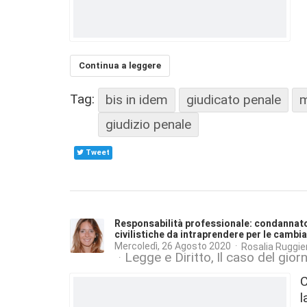
Continua a leggere
Tag:
bis in idem
giudicato penale
m
giudizio penale
Tweet
Responsabilità professionale: condannato i
civilistiche da intraprendere per le cambia
Mercoledì, 26 Agosto 2020
Rosalia Ruggier
Legge e Diritto
Il caso del gior
C
l