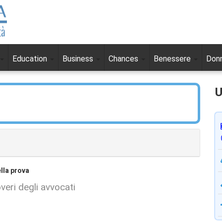
Education
Business
Chances
Benessere
Don
U
ella prova
veri degli avvocati