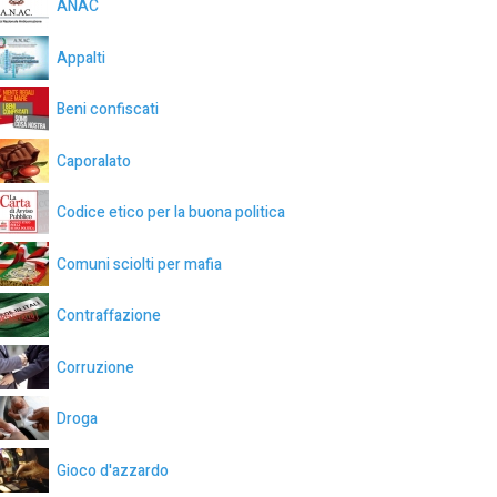
ANAC
Appalti
Beni confiscati
Caporalato
Codice etico per la buona politica
Comuni sciolti per mafia
Contraffazione
Corruzione
Droga
Gioco d'azzardo