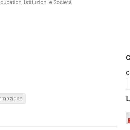
ducation
Istituzioni e Società
C
C
L
ormazione