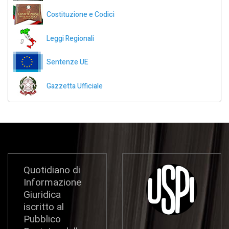
Costituzione e Codici
Leggi Regionali
Sentenze UE
Gazzetta Ufficiale
Quotidiano di
Informazione
Giuridica
iscritto al
Pubblico