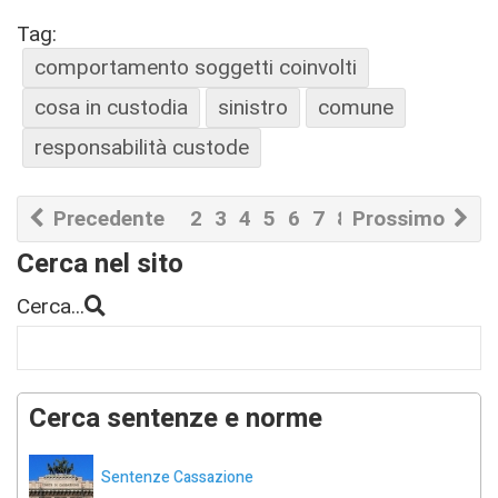
Tag:
comportamento soggetti coinvolti
cosa in custodia
sinistro
comune
responsabilità custode
Precedente
2
3
4
5
6
7
8
Prossimo
9
10
11
Cerca nel sito
Cerca...
Cerca sentenze e norme
Sentenze Cassazione