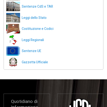
Sentenze CdS e TAR
Leggi dello Stato
Costituzione e Codici
Leggi Regionali
Sentenze UE
Gazzetta Ufficiale
Quotidiano di