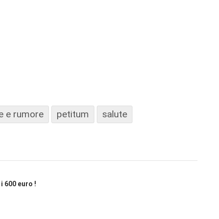
re e rumore
petitum
salute
i 600 euro !