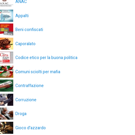
ANAC
Appalti
Beni confiscati
Caporalato
Codice etico per la buona politica
Comuni sciolti per mafia
Contraffazione
Corruzione
Droga
Gioco d'azzardo