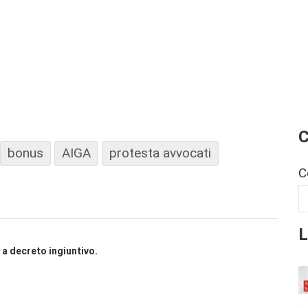
C
bonus
AIGA
protesta avvocati
C
L
a decreto ingiuntivo.