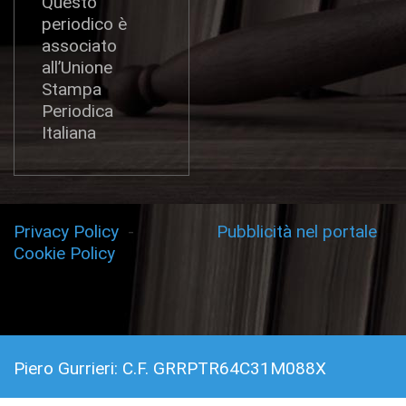
Questo
periodico è
associato
all’Unione
Stampa
Periodica
Italiana
Privacy Policy
-
Pubblicità nel portale
Cookie Policy
Piero Gurrieri: C.F. GRRPTR64C31M088X