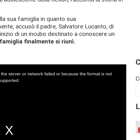
lla sua famiglia in quanto sua
nte, accusò il padre, Salvatore Lucanto, di
'inizio di un incubo destinato a conoscere un
famiglia finalmente si riunì.
C
the server or network failed or because the format is not
C
supported.
L