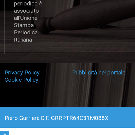
periodico è
associato
all’Unione
Stampa
Periodica
Italiana
Privacy Policy
-
Pubblicità nel portale
Cookie Policy
Piero Gurrieri: C.F. GRRPTR64C31M088X