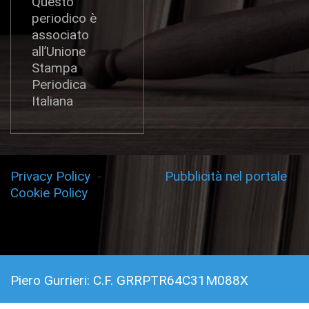
Questo
periodico è
associato
all’Unione
Stampa
Periodica
Italiana
Privacy Policy
-
Pubblicità nel portale
Cookie Policy
Piero Gurrieri: C.F. GRRPTR64C31M088X