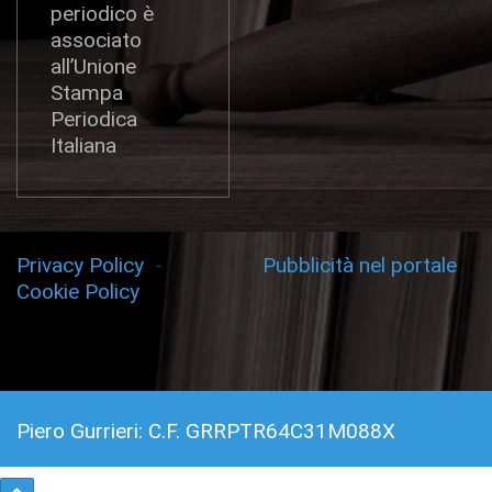
periodico è
associato
all’Unione
Stampa
Periodica
Italiana
Privacy Policy
-
Pubblicità nel portale
Cookie Policy
Piero Gurrieri: C.F. GRRPTR64C31M088X