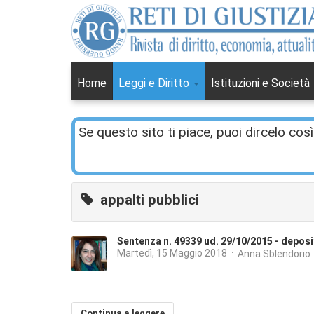
Home
Leggi e Diritto
Istituzioni e Società
Se questo sito ti piace, puoi dircelo così
appalti pubblici
Sentenza n. 49339 ud. 29/10/2015 - deposi
Martedì, 15 Maggio 2018
Anna Sblendorio
Continua a leggere