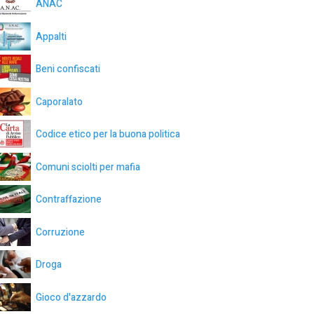
ANAC
Appalti
Beni confiscati
Caporalato
Codice etico per la buona politica
Comuni sciolti per mafia
Contraffazione
Corruzione
Droga
Gioco d'azzardo