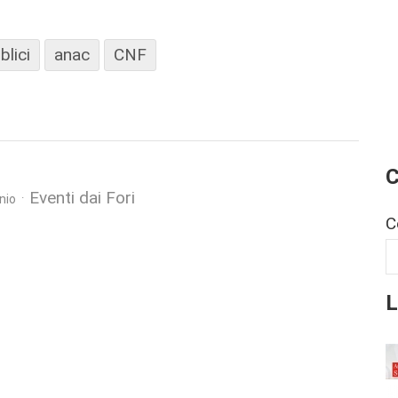
blici
anac
CNF
C
Eventi dai Fori
nio
C
L