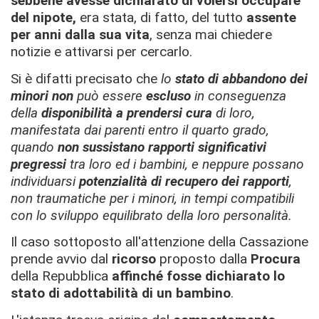
sebbene avesse dichiarato di volersi occupare
del nipote,
era stata, di fatto, del tutto
assente
per anni dalla sua vita
, senza mai chiedere
notizie e attivarsi per cercarlo.
Si è difatti precisato che
lo
stato di abbandono dei
minori
non
può essere
escluso
in conseguenza
della
disponibilità a prendersi cura
di loro,
manifestata dai parenti entro il quarto grado,
quando
non sussistano rapporti significativi
pregressi
tra loro ed i bambini, e neppure possano
individuarsi
potenzialità di recupero dei rapporti
,
non traumatiche per i minori, in tempi compatibili
con lo sviluppo equilibrato della loro personalità
.
Il caso sottoposto all'attenzione della Cassazione
prende avvio dal
ricorso
proposto dalla
Procura
della Repubblica
affinché fosse dichiarato lo
stato di adottabilità di un bambino
.