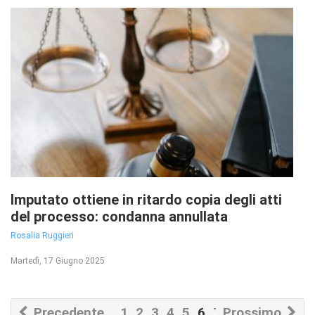
Imputato ottiene in ritardo copia degli atti
del processo: condanna annullata
Rosalia Ruggieri
Martedì, 17 Giugno 2025
Precedente
1
2
3
4
5
6
7
Prossimo
8
9
10