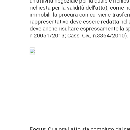
un'attività negoziale per la quale è richie
richiesta per la validità dell'atto), come
immobili, la procura con cui viene trasfer
rappresentativo deve essere redatta nella
deve anche risultare espressamente la sp
n.20051/2013; Cass. Civ., n.3364/2010).
Focus
: Qualora l'atto sia compiuto dal r