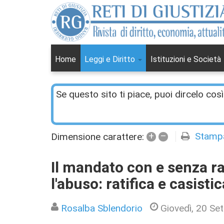
Home
Leggi e Diritto
Istituzioni e Società
Se questo sito ti piace, puoi dircelo così
+
–
Stamp
Dimensione carattere:
Il mandato con e senza ra
l'abuso: ratifica e casistic
Rosalba Sblendorio
Giovedì, 20 S