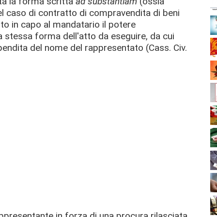
sta la forma scritta
ad substantiam
(ossia
 nel caso di contratto di compravendita di beni
ito in capo al mandatario il potere
 stessa forma dell'atto da eseguire, da cui
endita del nome del rappresentato (Cass. Civ.
appresentante in forza di una procura rilasciata