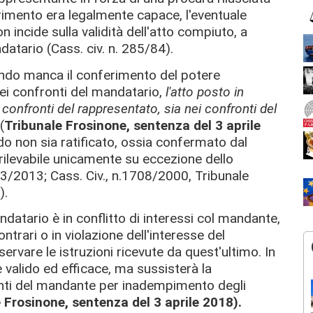
mento era legalmente capace, l'eventuale
incide sulla validità dell'atto compiuto, a
datario (Cass. civ. n. 285/84).
ndo manca il conferimento del potere
ei confronti del mandatario,
l'atto posto in
 confronti del rappresentato, sia nei confronti del
(
Tribunale Frosinone, sentenza del 3 aprile
ndo non sia ratificato, ossia confermato dal
rilevabile unicamente su eccezione dello
3/2013; Cass. Civ., n.1708/2000, Tribunale
).
ndatario è in conflitto di interessi col mandante,
rari o in violazione dell'interesse del
vare le istruzioni ricevute da quest'ultimo. In
è valido ed efficace, ma sussisterà la
onti del mandante per inadempimento degli
 Frosinone, sentenza del 3 aprile 2018).