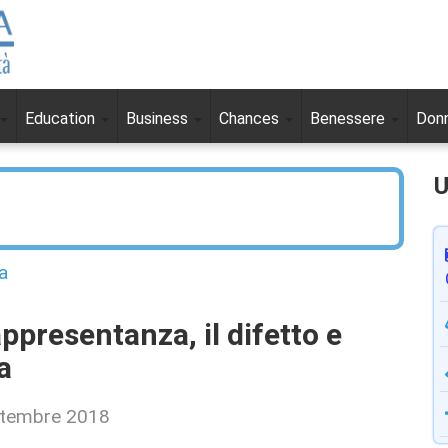
Education
Business
Chances
Benessere
Don
U
a
ppresentanza, il difetto e
a
ettembre 2018