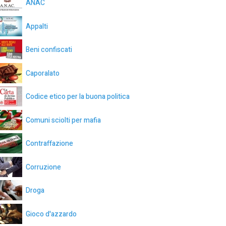
ANAC
Appalti
Beni confiscati
Caporalato
Codice etico per la buona politica
Comuni sciolti per mafia
Contraffazione
Corruzione
Droga
Gioco d'azzardo