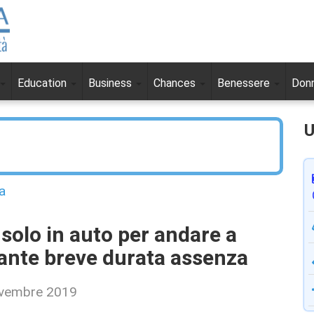
Education
Business
Chances
Benessere
Don
U
a
solo in auto per andare a
vante breve durata assenza
ovembre 2019