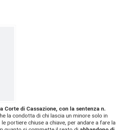
a Corte di Cassazione, con la sentenza n.
he la condotta di chi lascia un minore solo in
le portiere chiuse a chiave, per andare a fare la
n quanto si commette il reato di
abbandono di