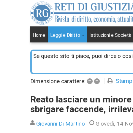
Home
Leggi e Diritto
Istituzioni e Società
Se questo sito ti piace, puoi dircelo così
+
–
Stamp
Dimensione carattere:
Reato lasciare un minore 
sbrigare faccende, irrile
Giovanni Di Martino
Giovedì, 14 N