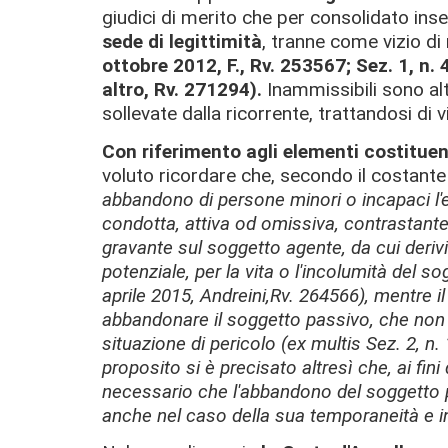
giudici di merito che per consolidato in
sede di legittimità
, tranne come vizio di
ottobre 2012, F., Rv. 253567; Sez. 1, n.
altro, Rv. 271294).
Inammissibili sono alt
sollevate dalla ricorrente, trattandosi di 
Con riferimento agli elementi costituent
voluto ricordare che, secondo il costant
abbandono di persone minori o incapaci l'e
condotta, attiva od omissiva, contrastante 
gravante sul soggetto agente, da cui deri
potenziale, per la vita o l'incolumità del s
aprile 2015, Andreini,Rv. 264566), mentre i
abbandonare il soggetto passivo, che non h
situazione di pericolo (ex multis Sez. 2, n
proposito si è precisato altresì che, ai fin
necessario che l'abbandono del soggetto pa
anche nel caso della sua temporaneità e in 