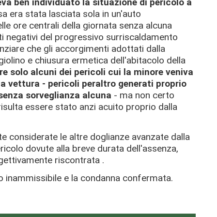
va ben individuato la situazione di pericolo a
ssa era stata lasciata sola in un'auto
le ore centrali della giornata senza alcuna
tti negativi del progressivo surriscaldamento
denziare che gli accorgimenti adottati dalla
iolino e chiusura ermetica dell'abitacolo della
re solo alcuni dei pericoli cui la minore veniva
 vettura - pericoli peraltro generati proprio
 senza sorveglianza alcuna
- ma non certo
 risulta essere stato anzi acuito proprio dalla
e considerate le altre doglianze avanzate dalla
ericolo dovute alla breve durata dell'assenza,
ggettivamente riscontrata .
rato inammissibile e la condanna confermata.