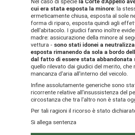
Nel caso di specie
la Corte d'Appello ave
cui era stata esposta la minore
: la ste
ermeticamente chiusa, esposta al sole nel
forma di riparo, esposta quindi agli effe
dell'abitacolo. I giudici fanno inoltre evi
madre: assicurazione della minore al segg
vettura -
sono stati idonei a neutralizza
esposta rimanendo da sola a bordo della
dal fatto di essere stata abbandonata
quello rilevato dai giudici del merito, che
mancanza d'aria all'interno del veicolo.
Infine assolutamente generiche sono stat
ricorrente relative all'insussistenza del p
circostanza che tra l'altro non è stata o
Per tali ragioni il ricorso è stato dichia
Si allega sentenza