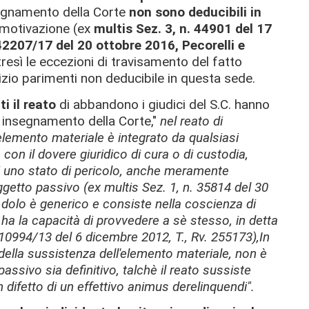
segnamento della Corte
non sono deducibili in
 motivazione (ex
multis Sez. 3, n. 44901 del 17
 42207/17 del 20 ottobre 2016, Pecorelli e
resì le eccezioni di travisamento del fatto
vizio parimenti non deducibile in questa sede.
i il reato
di abbandono i giudici del S.C. hanno
e insegnamento della Corte,"
nel reato di
lemento materiale è integrato da qualsiasi
con il dovere giuridico di cura o di custodia,
vi uno stato di pericolo, anche meramente
oggetto passivo (ex multis Sez. 1, n. 35814 del 30
l dolo è generico e consiste nella coscienza di
a la capacità di provvedere a sè stesso, in detta
. 10994/13 del 6 dicembre 2012, T., Rv. 255173),In
i della sussistenza dell'elemento materiale, non è
ssivo sia definitivo, talchè il reato sussiste
difetto di un effettivo animus derelinquendi".