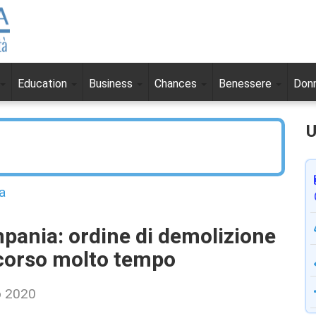
Education
Business
Chances
Benessere
Don
U
a
mpania: ordine di demolizione
scorso molto tempo
o 2020