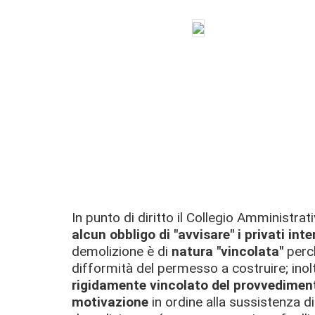
In punto di diritto il Collegio Amministr
alcun obbligo di "avvisare" i privati inte
demolizione è di
natura "vincolata"
perch
difformità del permesso a costruire; inolt
rigidamente vincolato del provvedimen
motivazione
in ordine alla sussistenza d