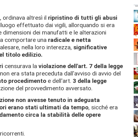
 ordinava altresì il
ripristino di tutti gli abusi
uogo effettuato dai vigili, allorquando si era
 dimensioni dei manufatti e le alterazioni
 da comportare una
radicale e netta
alesare, nella loro interezza,
significative
 titolo edilizio.
ri
censurava la
violazione dell'art. 7 della legge
on era stata preceduta dall'avviso di avvio del
sto procedimento
e dell'art.
3 della legge
azione del provvedimento avversato.
zione non avesse tenuto in adeguata
ori erano stati ultimati da tempo
, sicché era
idamento circa la stabilità delle opere
icorrenti.