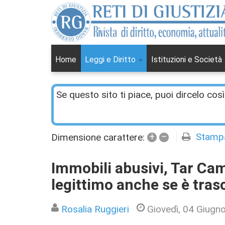
Home
Leggi e Diritto
Istituzioni e Società
Se questo sito ti piace, puoi dircelo così
+
–
Stamp
Dimensione carattere:
Immobili abusivi, Tar Ca
legittimo anche se è tra
Rosalia Ruggieri
Giovedì, 04 Giugn