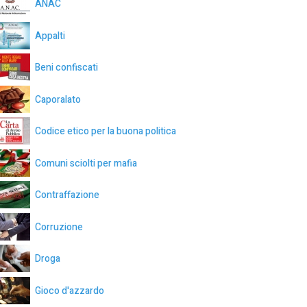
ANAC
Appalti
Beni confiscati
Caporalato
Codice etico per la buona politica
Comuni sciolti per mafia
Contraffazione
Corruzione
Droga
Gioco d'azzardo