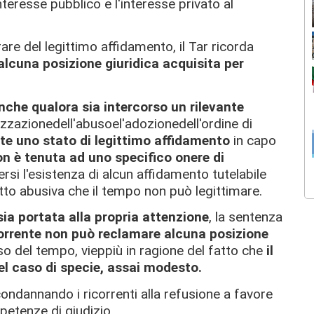
teresse pubblico e l'interesse privato al
rare del legittimo affidamento, il Tar ricorda
alcuna posizione giuridica acquisita per
nche qualora sia intercorso un rilevante
zzazionedell'abusoel'adozionedell'ordine di
nte uno stato di legittimo affidamento
in capo
n è tenuta ad uno specifico onere di
i l'esistenza di alcun affidamento tutelabile
atto abusiva che il tempo non può legittimare.
sia portata alla propria attenzione
, la sentenza
orrente non può reclamare alcuna posizione
so del tempo, vieppiù in ragione del fatto che
il
el caso di specie, assai modesto.
o, condannando i ricorrenti alla refusione a favore
etenze di giudizio.