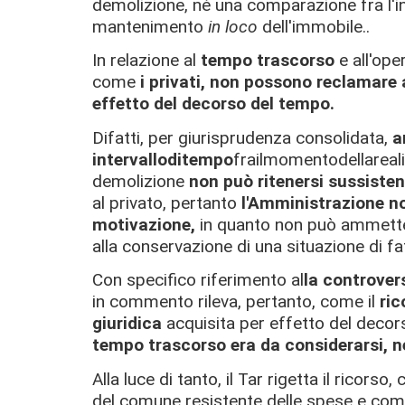
demolizione, né una comparazione fra l'in
mantenimento
in loco
dell'immobile..
In relazione al
tempo trascorso
e all'ope
come
i privati, non possono reclamare 
effetto del decorso del tempo.
Difatti, per giurisprudenza consolidata,
a
intervalloditempo
frailmomentodellareali
demolizione
non può ritenersi sussiste
al privato, pertanto
l'Amministrazione no
motivazione,
in quanto non può ammetters
alla conservazione di una situazione di f
Con specifico riferimento al
la controver
in commento rileva, pertanto, come il
ric
giuridica
acquisita per effetto del decor
tempo trascorso era da considerarsi, n
Alla luce di tanto, il Tar rigetta il ricors
del comune resistente delle spese e comp