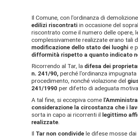
Il Comune, con l'ordinanza di demolizione,
edilizi riscontrati
in occasione del soprall
riscontrato come il numero delle opere, le
complessivamente realizzate erano tali
modificazione dello stato dei luoghi
e p
difformità rispetto a quanto indicato nel
Ricorrendo al Tar, la
difesa
dei proprieta
n. 241/90,
perché l'ordinanza impugnata n
procedimento, nonché violazione del
giu
241/1990
per difetto di adeguata motiv
A tal fine, si eccepiva come
l'Amministra
considerazione la circostanza che i lav
sorta in capo ai ricorrenti il
legittimo aff
realizzate
.
Il
Tar
non
condivide
le difese mosse dai r