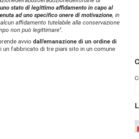
zionedell'abusoel'adozionedell'ordine di
 uno stato di legittimo affidamento in capo al
tenuta ad uno specifico onere di motivazione
, in
alcun affidamento tutelabile alla conservazione
empo non può legittimare
"
.
 prende avvio
dall'emanazione di un ordine di
i un fabbricato di tre piani sito in un comune
C
C
L