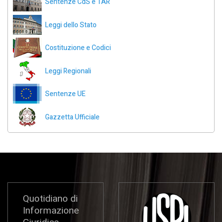
Sentenze CdS e TAR
Leggi dello Stato
Costituzione e Codici
Leggi Regionali
Sentenze UE
Gazzetta Ufficiale
Quotidiano di
Informazione