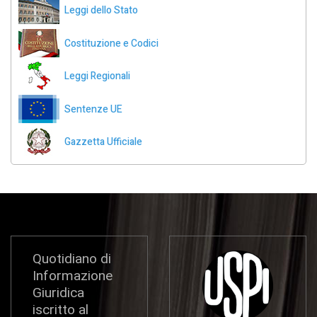
Leggi dello Stato
Costituzione e Codici
Leggi Regionali
Sentenze UE
Gazzetta Ufficiale
Quotidiano di
Informazione
Giuridica
iscritto al