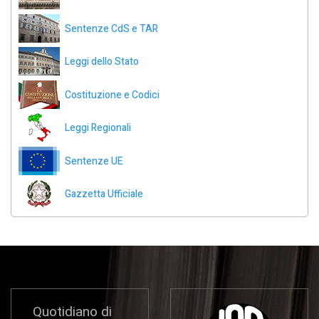
Sentenze CdS e TAR
Leggi dello Stato
Costituzione e Codici
Leggi Regionali
Sentenze UE
Gazzetta Ufficiale
Quotidiano di