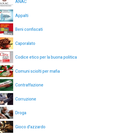
ANAC
Appalti
Beni confiscati
Caporalato
Codice etico per la buona politica
Comuni sciolti per mafia
Contraffazione
Corruzione
Droga
Gioco d'azzardo