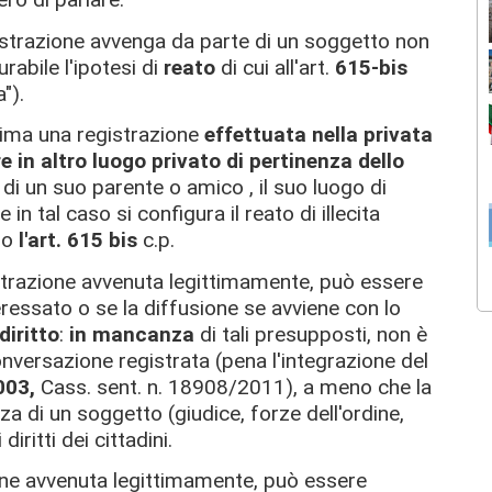
egistrazione avvenga da parte di un soggetto non
rabile l'ipotesi di
reato
di cui all'art.
615-bis
").
ittima una registrazione
effettuata nella privata
 in altro luogo privato di pertinenza dello
di un suo parente o amico , il suo luogo di
in tal caso si configura il reato di illecita
ndo
l'art. 615 bis
c.p.
strazione avvenuta legittimamente, può essere
eressato o se la diffusione se avviene con lo
diritto
:
in mancanza
di tali presupposti, non è
onversazione registrata (pena l'integrazione del
2003,
Cass. sent. n. 18908/2011), a meno che la
a di un soggetto (giudice, forze dell'ordine,
iritti dei cittadini.
one avvenuta legittimamente, può essere