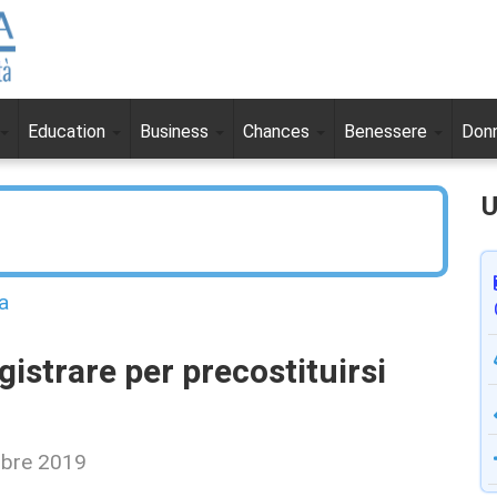
Education
Business
Chances
Benessere
Don
U
a
gistrare per precostituirsi
mbre 2019