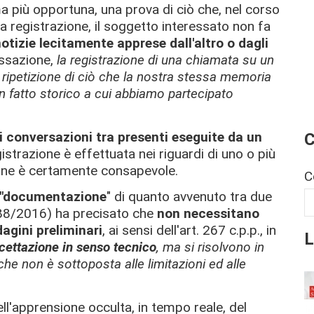
rma più opportuna, una prova di ciò che, nel corso
a registrazione, il soggetto interessato non fa
tizie lecitamente apprese dall'altro o dagli
ssazione,
la registrazione di una chiamata su un
a ripetizione di ciò che la nostra stessa memoria
 fatto storico a cui abbiamo partecipato
C
di conversazioni tra presenti eseguite da un
gistrazione è effettuata nei riguardi di uno o più
ra ne è certamente consapevole.
C
 "documentazione
" di quanto avvenuto tra due
288/2016) ha precisato che
non necessitano
dagini preliminari
, ai sensi dell'art. 267 c.p.p., in
L
rcettazione in senso tecnico
, ma si risolvono in
e non è sottoposta alle limitazioni ed alle
ell'apprensione occulta, in tempo reale, del