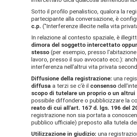
Sotto il profilo penalistico, qualora la r
partecipante alla conversazione, è configu
c.p.
("Interferenze illecite nella vita privata
In relazione al contesto spaziale, è illeg
dimora del soggetto intercettato oppure
stesso
(per esempio, presso l'abitazione 
lavoro, presso il suo avvocato ecc.): anche 
interferenza nell'altrui vita privata seco
Diffusione della registrazione:
una regi
diffusa
a terzi se c'è il
consenso
dell'int
scopo di tutelare un proprio o un altrui 
possibile diffondere o pubblicizzare la c
reato di cui all'art. 167 d. lgs. 196 del 
registrazione non sia portata a conoscenz
pubblico ufficiale) preposto alla tutela dei d
Utilizzazione in giudizio:
una registrazi