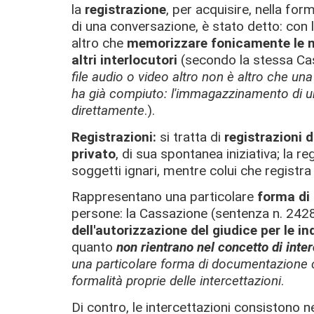
la
registrazione
, per acquisire, nella fo
di una conversazione, è stato detto: con l
altro che
memorizzare fonicamente le no
altri interlocutori
(secondo la stessa Ca
file audio o video altro non è altro che un
ha già compiuto: l'immagazzinamento di un
direttamente
.).
Registrazioni:
si tratta di
registrazioni 
privato
, di sua spontanea iniziativa; la re
soggetti ignari, mentre colui che regist
Rappresentano una particolare
forma di
persone: la Cassazione (sentenza n. 24
dell'autorizzazione del giudice per le in
quanto
non rientrano nel concetto di inte
una particolare forma di documentazione ch
formalità proprie delle intercettazioni
.
Di contro, le intercettazioni consistono n