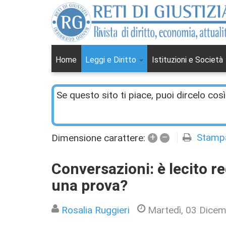
Home
Leggi e Diritto
Istituzioni e Società
Se questo sito ti piace, puoi dircelo così
+
–
Stamp
Dimensione carattere:
Conversazioni: è lecito re
una prova?
Rosalia Ruggieri
Martedì, 03 Dice