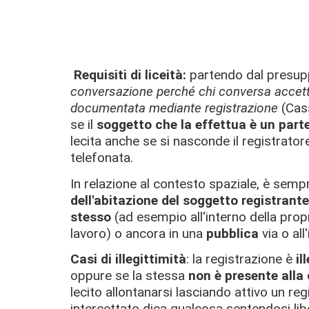
Requisiti di liceità:
partendo dal presu
conversazione perché chi conversa accetta
documentata mediante registrazione
(Cass
se il
soggetto che la effettua è un part
lecita anche se si nasconde il registrator
telefonata.
In relazione al contesto spaziale, è sempr
dell'abitazione del soggetto registrante
stesso
(ad esempio all'interno della prop
lavoro) o ancora in una
pubblica
via o all
Casi di illegittimità
: la registrazione è
il
oppure se la stessa
non è presente alla
lecito allontanarsi lasciando attivo un re
intercettato dica qualcosa sentendosi libe