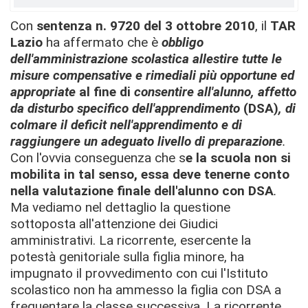
Con
sentenza n. 9720 del 3 ottobre 2010
, il
TAR
Lazio
ha affermato che è
obbligo
dell'
amministrazione scolastica allestire tutte le
misure compensative e rimediali più opportune ed
appropriate
al fine di
consentire all'alunno, affetto
da disturbo specifico dell'apprendimento
(DSA)
, di
colmare il deficit nell'apprendimento e di
raggiungere un adeguato livello di preparazione
.
Con l'ovvia conseguenza che s
e la scuola non si
mobilita in tal senso, essa deve tenerne conto
nella valutazione finale dell'alunno con DSA
.
Ma vediamo nel dettaglio la questione
sottoposta all'attenzione dei Giudici
amministrativi. La ricorrente, esercente la
potestà genitoriale sulla figlia minore, ha
impugnato il provvedimento con cui l'Istituto
scolastico non ha ammesso la figlia con DSA a
frequentare la classe successiva. La ricorrente