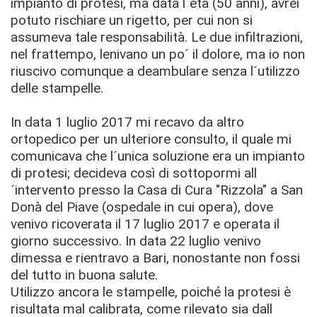
impianto di protesi, ma data l´età (50 anni), avrei
potuto rischiare un rigetto, per cui non si
assumeva tale responsabilità. Le due infiltrazioni,
nel frattempo, lenivano un po´ il dolore, ma io non
riuscivo comunque a deambulare senza l´utilizzo
delle stampelle.
In data 1 luglio 2017 mi recavo da altro
ortopedico per un ulteriore consulto, il quale mi
comunicava che l´unica soluzione era un impianto
di protesi; decideva così di sottopormi all
´intervento presso la Casa di Cura "Rizzola" a San
Donà del Piave (ospedale in cui opera), dove
venivo ricoverata il 17 luglio 2017 e operata il
giorno successivo. In data 22 luglio venivo
dimessa e rientravo a Bari, nonostante non fossi
del tutto in buona salute.
Utilizzo ancora le stampelle, poiché la protesi è
risultata mal calibrata, come rilevato sia dall