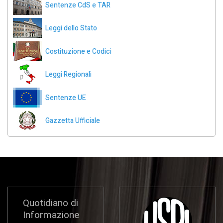
Sentenze CdS e TAR
Leggi dello Stato
Costituzione e Codici
Leggi Regionali
Sentenze UE
Gazzetta Ufficiale
Quotidiano di
Informazione