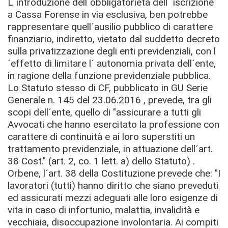
L´introduzione dell´obbligatorietà dell´ iscrizione
a Cassa Forense in via esclusiva, ben potrebbe
rappresentare quell´ausilio pubblico di carattere
finanziario, indiretto, vietato dal suddetto decreto
sulla privatizzazione degli enti previdenziali, con l
´effetto di limitare l´ autonomia privata dell´ente,
in ragione della funzione previdenziale pubblica.
Lo Statuto stesso di CF, pubblicato in GU Serie
Generale n. 145 del 23.06.2016 , prevede, tra gli
scopi dell´ente, quello di "assicurare a tutti gli
Avvocati che hanno esercitato la professione con
carattere di continuità e ai loro superstiti un
trattamento previdenziale, in attuazione dell´art.
38 Cost." (art. 2, co. 1 lett. a) dello Statuto) .
Orbene, l´art. 38 della Costituzione prevede che: "I
lavoratori (tutti) hanno diritto che siano preveduti
ed assicurati mezzi adeguati alle loro esigenze di
vita in caso di infortunio, malattia, invalidità e
vecchiaia, disoccupazione involontaria. Ai compiti