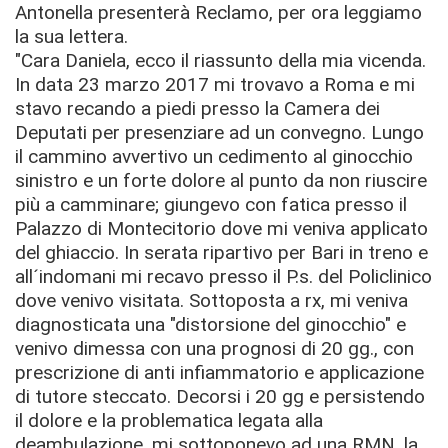
Antonella presenterà Reclamo, per ora leggiamo
la sua lettera.
"Cara Daniela, ecco il riassunto della mia vicenda.
In data 23 marzo 2017 mi trovavo a Roma e mi
stavo recando a piedi presso la Camera dei
Deputati per presenziare ad un convegno. Lungo
il cammino avvertivo un cedimento al ginocchio
sinistro e un forte dolore al punto da non riuscire
più a camminare; giungevo con fatica presso il
Palazzo di Montecitorio dove mi veniva applicato
del ghiaccio. In serata ripartivo per Bari in treno e
all´indomani mi recavo presso il P.s. del Policlinico
dove venivo visitata. Sottoposta a rx, mi veniva
diagnosticata una "distorsione del ginocchio" e
venivo dimessa con una prognosi di 20 gg., con
prescrizione di anti infiammatorio e applicazione
di tutore steccato. Decorsi i 20 gg e persistendo
il dolore e la problematica legata alla
deambulazione, mi sottoponevo ad una RMN, la