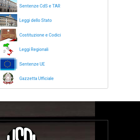
Sentenze CdS e TAR
Leggi dello Stato
Costituzione e Codici
Leggi Regionali
Sentenze UE
Gazzetta Ufficiale