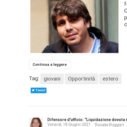
f
C
p
c
Continua a leggere
Tag:
giovani
Opportinità
estero
Tweet
Difensore d'ufficio: “Liquidazione dovuta ne
Venerdì, 18 Giugno 2021
Rosalia Ruggieri