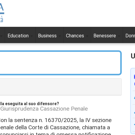
Education
Business
Chances
Benessere
Don
U
lla eseguita al suo difensore?
Giurisprudenza Cassazione Penale
on la sentenza n. 16370/2025, la IV sezione
enale della Corte di Cassazione, chiamata a
ronunciarsi in tema di omessa notificazione