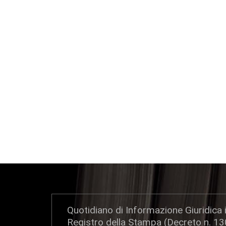
Quotidiano di Informazione Giuridica i
Registro della Stampa (Decreto n. 1