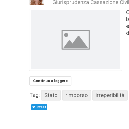
Giurisprudenza Cassazione Civi
C
l
e
d
Continua a leggere
Tag:
Stato
rimborso
irreperibilità
Tweet