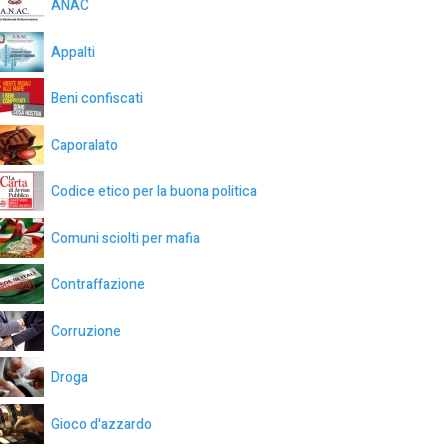
ANAC
Appalti
Beni confiscati
Caporalato
Codice etico per la buona politica
Comuni sciolti per mafia
Contraffazione
Corruzione
Droga
Gioco d'azzardo