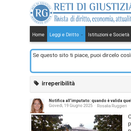
Home
Leggi e Diritto
Istituzioni e Società
Se questo sito ti piace, puoi dircelo così
irreperibilità
Notifica all’imputato: quando è valida que
Giovedì, 19 Giugno 2025
Rosalia Ruggieri
C
p
p