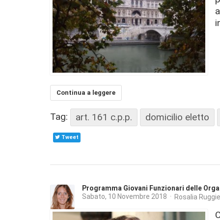
a
i
Continua a leggere
Tag:
art. 161 c.p.p.
domicilio eletto
Tweet
Programma Giovani Funzionari delle Organ
Sabato, 10 Novembre 2018
Rosalia Ruggie
C