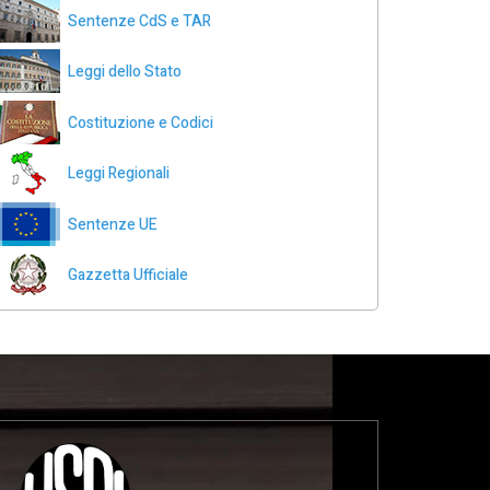
Sentenze CdS e TAR
Leggi dello Stato
Costituzione e Codici
Leggi Regionali
Sentenze UE
Gazzetta Ufficiale