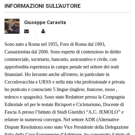
INFORMAZIONI SULL'AUTORE
Giuseppe Caravita
Sono nato a Roma nel 1955, Foro di Roma dal 1993,
Cassazionista dal 2006. Sono esperto di contenzioso in
diritto
commerciale, societario, bancario, assicurativo e civile, con
a
pprofondita esperienza in campo penale nel settore dei reati
finanziari. Ho lavorato anche all'estero, in particolare in
Cecoslovacchia
e
URSS e nella mia vita professionale e privata
ho praticato e conosciuto 5 lingue (inglese, francese, russo ,
tedesco e spagnolo). Sono stato
Redattore presso la Compagnia
Editoriale srl per le testate Bicisport e Cicloturismo, Docente di
Fascia A presso l’Istituto di Studi Giuridici “A.C. JEMOLO” e
relatore in numerosi convegni. Nel settore ADR (Alternative
Dispute Resolution) sono stato Vice Presidente della Delegazion
e
Italia della Cour Europeenne d'Arbitrage, ho conseguito il titolo di