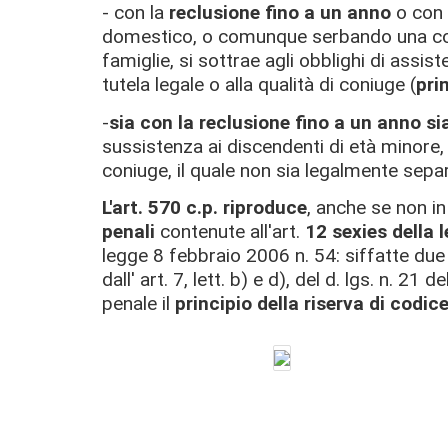
- con la
reclusione fino a un anno
o con
domestico, o comunque serbando una condo
famiglie, si sottrae agli obblighi di assist
tutela legale o alla qualità di coniuge (
pr
-
sia con la reclusione fino a un anno si
sussistenza ai discendenti di età minore, o
coniuge, il quale non sia legalmente sepa
L'art. 570 c.p. riproduce
, anche se non in
penali
contenute all'art.
12 sexies della 
legge 8 febbraio 2006 n. 54: siffatte d
dall' art. 7, lett. b) e d), del d. lgs. n. 2
penale il
principio della riserva di codic