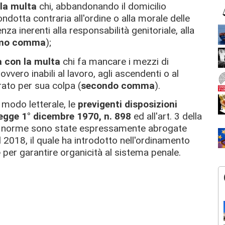
la multa
chi, abbandonando il domicilio
tta contraria all'ordine o alla morale delle
enza inerenti alla responsabilità genitoriale, alla
imo comma
);
a con la multa
chi fa mancare i mezzi di
vvero inabili al lavoro, agli ascendenti o al
rato per sua colpa (
secondo comma
).
 modo letterale, le
previgenti disposizioni
legge 1° dicembre 1970, n. 898
ed all'art. 3 della
ue norme sono state espressamente abrogate
1 del 2018, il quale ha introdotto nell'ordinamento
e
per garantire organicità al sistema penale.