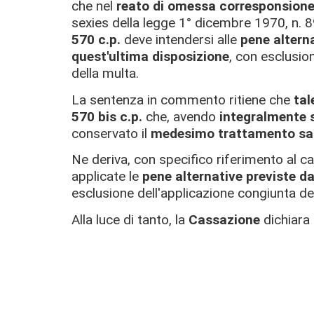
che nel
reato di omessa corresponsione 
sexies della legge 1° dicembre 1970, n. 8
570 c.p.
deve intendersi alle
pene altern
quest'ultima disposizione
, con esclusio
della multa.
La sentenza in commento ritiene che
tal
570 bis c.p.
che, avendo
integralmente s
conservato il
medesimo trattamento san
Ne deriva, con specifico riferimento al c
applicate le
pene alternative previste da
esclusione dell'applicazione congiunta del
Alla luce di tanto, la
Cassazione
dichiara 