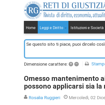
Home
Leggi e Diritto
Istituzioni e Società
Se questo sito ti piace, puoi dircelo così
+
–
Stamp
Dimensione carattere:
Omesso mantenimento ai f
possono applicarsi sia la 
Rosalia Ruggieri
Mercoledì, 02 Di