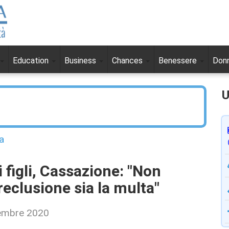
Education
Business
Chances
Benessere
Don
U
a
igli, Cassazione: "Non
reclusione sia la multa"
cembre 2020