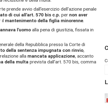
a reclusione e della multa.
rte prende avvio dall'esercizio dell'azione penale
ato di cui all'art. 570 bis c.p.
per
non aver
 il
mantenimento della figlia minorenne
.
annava l'uomo
alla pena di giustizia, fissata in
nerale della Repubblica presso la Corte di
C
to della sentenza impugnata con rinvio
,
 relazione alla
mancata applicazione
, accanto
C
a della multa
prevista dall'art. 570 bis, comma
L