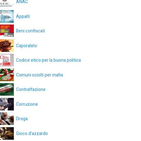
ANAC
Appalti
Beni confiscati
Caporalato
Codice etico per la buona politica
Comuni sciolti per mafia
Contraffazione
Corruzione
Droga
Gioco d'azzardo