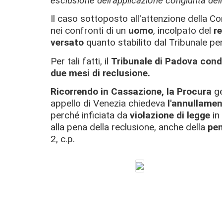
esclusione dell'applicazione congiunta dell
Il caso sottoposto all'attenzione della Co
nei confronti di un
uomo
, incolpato del
re
versato
quanto stabilito dal Tribunale per
Per tali fatti, il
Tribunale
di Padova
cond
due mesi di reclusione.
Ricorrendo in Cassazione, la
Procura
ge
appello di Venezia chiedeva
l'annullamen
perché inficiata da
violazione di legge
in
alla pena della reclusione, anche della
pen
2, c.p.