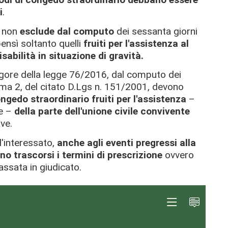
i
.
e non
esclude dal computo
dei sessanta giorni
bensì soltanto quelli
fruiti per l'assistenza al
sabilità in situazione di gravità.
n vigore della legge 76/2016, dal computo dei
omma 2, del citato D.Lgs n. 151/2001, devono
ongedo straordinario fruiti per l'assistenza
–
he –
della
parte dell'unione civile convivente
ave.
ll'interessato,
anche agli eventi pregressi alla
ano trascorsi i termini di prescrizione
ovvero
assata in giudicato.