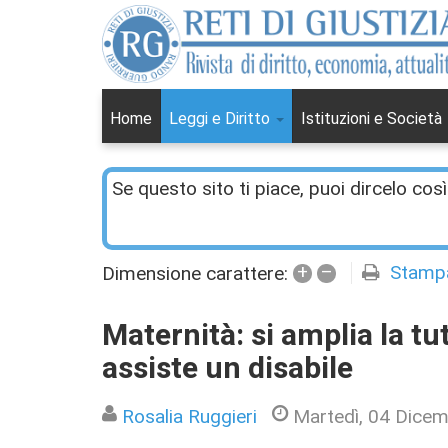
Home
Leggi e Diritto
Istituzioni e Società
Se questo sito ti piace, puoi dircelo così
+
–
Stamp
Dimensione carattere:
Maternità: si amplia la t
assiste un disabile
Rosalia Ruggieri
Martedì, 04 Dice