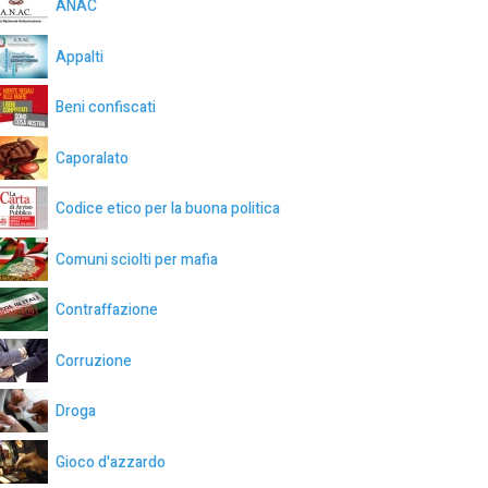
ANAC
Appalti
Beni confiscati
Caporalato
Codice etico per la buona politica
Comuni sciolti per mafia
Contraffazione
Corruzione
Droga
Gioco d'azzardo