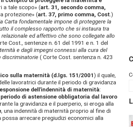
il compito di proteggere la maternità e
ri a tale scopo» (
art. 31, secondo comma,
ta protezione» (
art. 37, primo comma, Cost
.)
la Carta fondamentale impone di proteggere la
utto il complesso rapporto che si instaura tra
e relazionale ed affettivo che sono collegate allo
te Cost., sentenze n. 61 del 1991 e n. 1 del
ernità e dagli impegni connessi alla cura del
 discriminatorie
( Corte Cost. sentenza n. 423
C
C
ico sulla maternità (d.lgs. 151/2001
) il quale,
 delle lavoratrici durante il periodo di gravidanza
esponsione dell'indennità di maternità
:
l
periodo di astensione obbligatoria dal lavoro
L
rante la gravidanza e il puerperio, si eroga alla
e
, una indennità di maternità proprio al fine di
tà possa arrecare pregiudizi economici alla