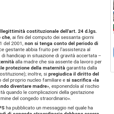
'illegittimità costituzionale dell'art. 24 d.lgs.
e che
, ai fini del computo dei sessanta giorni
151 del 2001,
non si tenga conto del periodo di
rice gestante abbia fruito per l'assistenza al
i di handicap in situazione di gravità accertata –
ternità
alla madre che sia assente da lavoro per
ale protezione della maternità
garantita dalla
stituzione); inoltre, si
pregiudica il diritto del
no del proprio nucleo familiare e
si sacrifica «la
quando diventare madre
», esponendola al rischio
rnità quando le complicazioni della gestazione
ermine del congedo straordinario».
NPS
ha pubblicato un messaggio nel quale ha
iodi di congedo straordinario debbano essere