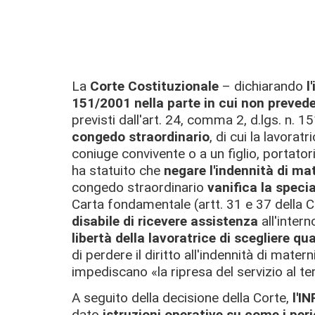
La
Corte Costituzionale
– dichiarando
l
151/2001 nella parte in cui non preved
previsti dall'art. 24, comma 2, d.lgs. n. 
congedo straordinario
, di cui la lavorat
coniuge convivente o a un figlio, portator
ha statuito che
negare l'indennità di ma
congedo straordinario
vanifica la speci
Carta fondamentale (artt. 31 e 37 della Co
disabile di ricevere assistenza
all'inter
libertà della lavoratrice di scegliere 
di perdere il diritto all'indennità di mate
impediscano «la ripresa del servizio al t
A seguito della decisione della Corte,
l'I
dato
istruzioni operative su come i per