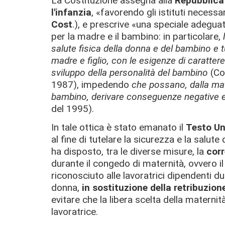
La Costituzione assegna alla
Repubblica 
l'infanzia
, «favorendo gli istituti necessa
Cost
.), e prescrive «una speciale adegua
per la madre e il bambino: in particolare,
salute fisica della donna e del bambino e t
madre e figlio, con le esigenze di caratter
sviluppo della personalità del bambino
(Cor
1987), impedendo
che possano, dalla mat
bambino, derivare conseguenze negative e
del 1995).
In tale ottica è stato emanato il
Testo Un
al fine di tutelare la sicurezza e la salute
ha disposto, tra le diverse misure, la
corr
durante il congedo di maternità, ovvero i
riconosciuto alle lavoratrici dipendenti du
donna,
in sostituzione della retribuzion
evitare che la libera scelta della materni
lavoratrice.