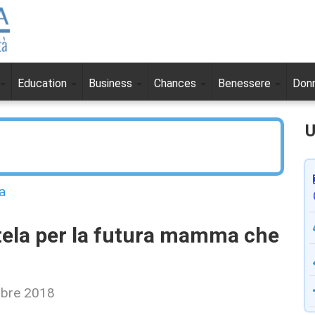
Education
Business
Chances
Benessere
Don
U
a
utela per la futura mamma che
mbre 2018