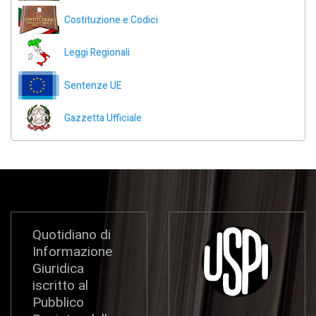
Costituzione e Codici
Leggi Regionali
Sentenze UE
Gazzetta Ufficiale
Quotidiano di
Informazione
Giuridica
iscritto al
Pubblico