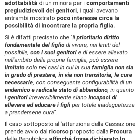
adottabilità
di un minore per i
comportamenti
pregiudizievoli dei genitori
, i quali avevano
entrambi mostrato
poco interesse circa la
possibilità di incontrare la propria figlia.
Si è difatti precisato che "
i
l
prioritario diritto
fondamentale del figlio
di vivere, nei limiti del
possibile,
con i suoi genitori
e di essere allevato
nell'ambito della propria famiglia, può essere
limitato
solo nei casi in cui la sua
famiglia non sia
in grado di prestare, in via non transitoria, le cure
necessarie,
con conseguente configurabilità di un
endemico e radicale stato di abbandono
, in quanto
i
genitori
irreversibilmente siano
incapaci di
allevare ed educare i figli
per totale inadeguatezza
a prendersene cura
".
Il caso sottoposto all'attenzione della Cassazione
prende avvio dal
ricorso
proposto dalla
Procura
della Repubblica
affinché fosse dichiarato lo