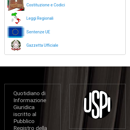
Costituzione e Codici
Leggi Regionali
Sentenze UE
Gazzetta Ufficiale
Quotidiano di
Informazione
Giuridica
iscritto al
Pubblico
Registro della