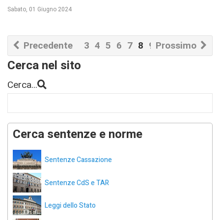
Sabato, 01 Giugno 2024
Precedente
3
4
5
6
7
8
9
Prossimo
10
11
12
Cerca nel sito
Cerca...
Cerca sentenze e norme
Sentenze Cassazione
Sentenze CdS e TAR
Leggi dello Stato