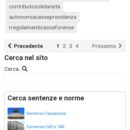
contributosolidarietà
autonomiacasseprevidenza
rregolamenticassaforense
Precedente
1
2
3
4
Prossimo
Cerca nel sito
Cerca...
Cerca sentenze e norme
Sentenze Cassazione
Sentenze CdS e TAR