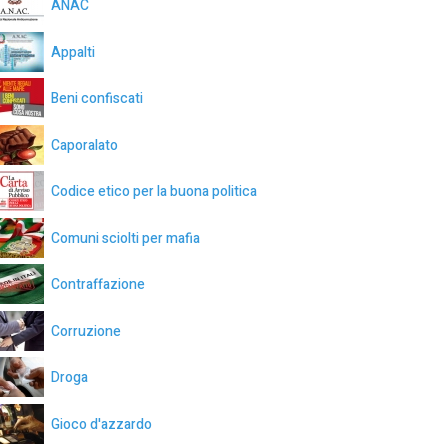
ANAC
Appalti
Beni confiscati
Caporalato
Codice etico per la buona politica
Comuni sciolti per mafia
Contraffazione
Corruzione
Droga
Gioco d'azzardo