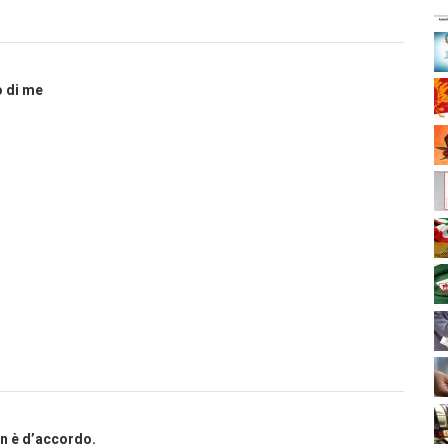
o di me
on è d’accordo.