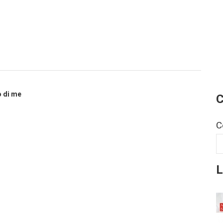
o di me
C
C
L