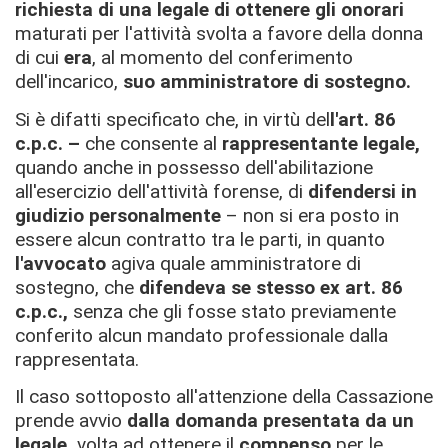
richiesta di una legale
di ottenere gli onorari
maturati per l'attività svolta a favore della donna
di cui
era
, al momento del conferimento
dell'incarico,
suo
amministratore di sostegno.
Si è difatti specificato che, in virtù del
l'art. 86
c.p.c. –
che consente al
rappresentante legale,
quando anche in possesso dell'abilitazione
all'esercizio dell'attività forense, di
difendersi in
giudizio personalmente
– non si era posto in
essere alcun contratto tra le parti, in quanto
l'avv
ocato
agiva quale amministratore di
sostegno, che
difendeva se stess
o
ex art. 86
c.p.c.,
senza che gli fosse stato previamente
conferito alcun mandato professionale dalla
rappresentata.
Il caso sottoposto all'attenzione della Cassazione
prende avvio
dalla domanda presentata da un
legale,
volta ad ottenere il
compenso
per le