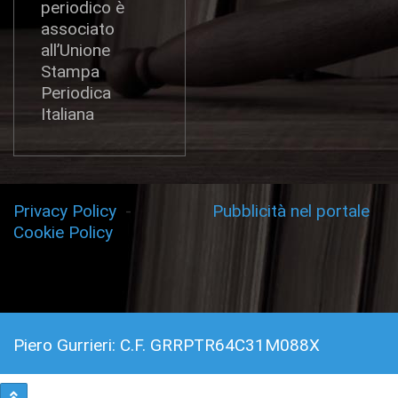
periodico è
associato
all’Unione
Stampa
Periodica
Italiana
Privacy Policy
-
Pubblicità nel portale
Cookie Policy
Piero Gurrieri: C.F. GRRPTR64C31M088X