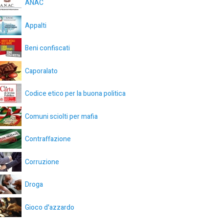
ANAC
Appalti
Beni confiscati
Caporalato
Codice etico per la buona politica
Comuni sciolti per mafia
Contraffazione
Corruzione
Droga
Gioco d'azzardo