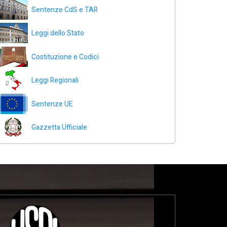
Sentenze CdS e TAR
Leggi dello Stato
Costituzione e Codici
Leggi Regionali
Sentenze UE
Gazzetta Ufficiale