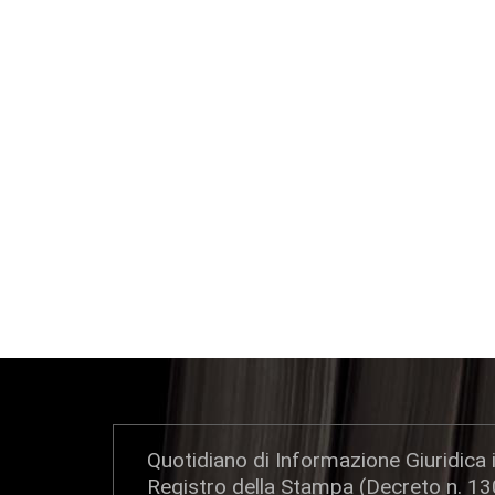
Quotidiano di Informazione Giuridica i
Registro della Stampa (Decreto n. 1