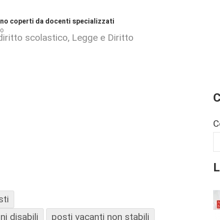
no coperti da docenti specializzati
io
iritto scolastico
Legge e Diritto
C
C
L
sti
i disabili
posti vacanti non stabili