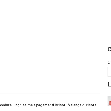
C
C
L
rocedure lunghissime e pagamenti irrisori. Valanga di ricorsi