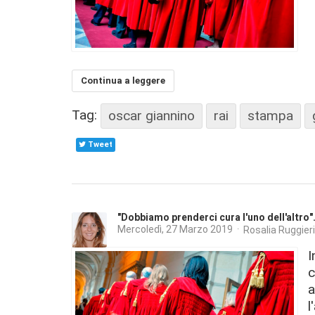
Continua a leggere
Tag:
oscar giannino
rai
stampa
Tweet
"Dobbiamo prenderci cura l'uno dell'altro".
Mercoledì, 27 Marzo 2019
Rosalia Ruggieri
I
c
a
l