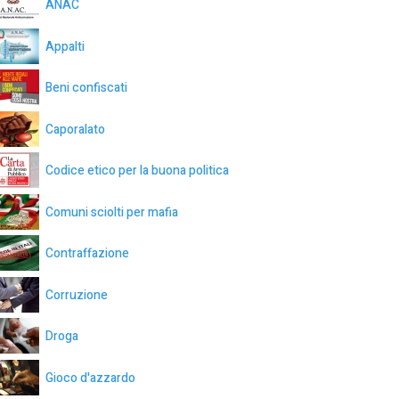
ANAC
Appalti
Beni confiscati
Caporalato
Codice etico per la buona politica
Comuni sciolti per mafia
Contraffazione
Corruzione
Droga
Gioco d'azzardo