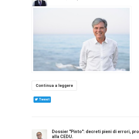
Continua a leggere
Tweet
Dossier "Pinto": decreti pieni di errori, p
alla CEDU.