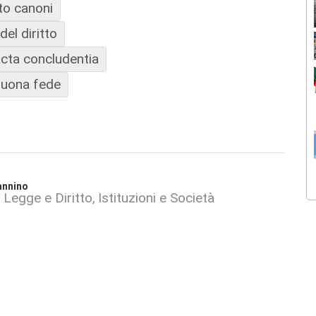
to canoni
del diritto
acta concludentia
 buona fede
annino
Legge e Diritto
Istituzioni e Società